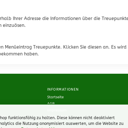
halb Ihrer Adresse die Informationen über die Treuepunkte
n einzuösen.
nen Menüeintrag Treuepunkte. Klicken Sie diesen an. Es wird
s bekommen haben.
INFORMATIONEN
Startseite
AGB
Impressum
iste
Datenschutz
p funktionsfähig zu halten. Diese können nicht deaktiviert
nalytics die Nutzung anonymisiert auswerten, um die Website zu