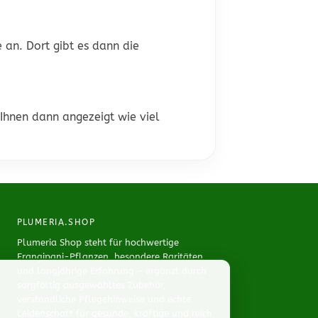
 an. Dort gibt es dann die
 Ihnen dann angezeigt wie viel
PLUMERIA.SHOP
Plumeria Shop steht für hochwertige
Frangipani-Pflanzen, besondere Raritäten
und langjährige Erfahrung – ergänzt durch
sorgfältig ausgewähltes Zubehör,
verständliche Pflegehinweise und echte
Leidenschaft für gesunde, kräftige und reich