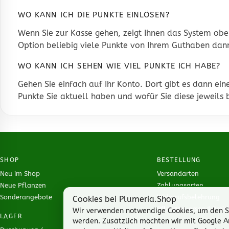
WO KANN ICH DIE PUNKTE EINLÖSEN?
Wenn Sie zur Kasse gehen, zeigt Ihnen das System ober
Option beliebig viele Punkte von Ihrem Guthaben dan
WO KANN ICH SEHEN WIE VIEL PUNKTE ICH HABE?
Gehen Sie einfach auf
Ihr Konto
. Dort gibt es dann ei
Punkte Sie aktuell haben und wofür Sie diese jeweil
SHOP
BESTELLUNG
Neu im Shop
Versandarten
Neue Pflanzen
Zahlungsarten
Sonderangebote
Widerrufsbelehrung
Cookies bei Plumeria.Shop
Pflanzenversand Preisl
Wir verwenden notwendige Cookies, um den Sho
LAGER
werden. Zusätzlich möchten wir mit Google A