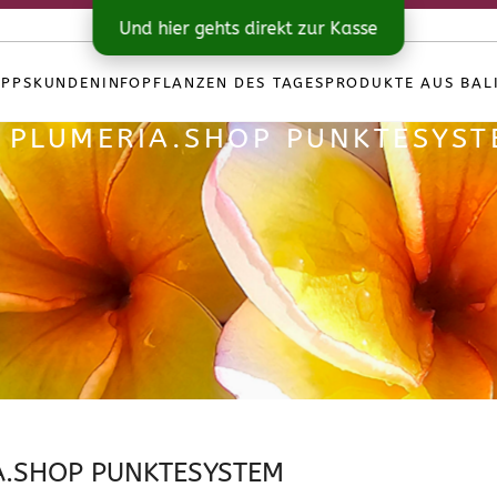
Und hier gehts direkt zur Kasse
IPPS
KUNDENINFO
PFLANZEN DES TAGES
PRODUKTE AUS BAL
S PLUMERIA.SHOP PUNKTESYS
IA.SHOP PUNKTESYSTEM