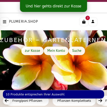
Kontakt
|
Versandarten
Und hier gehts direkt zur Kasse
Impressum
|
Datenschutz
|
AGB
0
PLUMERIA.SHOP
ZUBEHÖR – GARTENLATERNEN
zur Kasse
Mein Konto
Suche
10 Produkte entsprechen Ihrer Auswahl
Frangipani Pflanzen
Pflanzen Komplettsets
F