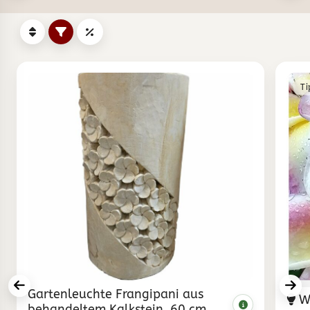
Ti
Gartenleuchte Frangipani aus
Wo
behandeltem Kalkstein, 60 cm