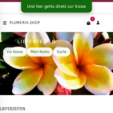
Kontakt
|
Versandarten
Und hier gehts direkt zur Kasse
Impressum
|
Datenschutz
|
AGB
0
PLUMERIA.SHOP
LIEFERZEITEN
zur Kasse
Mein Konto
Suche
LIEFERZEITEN