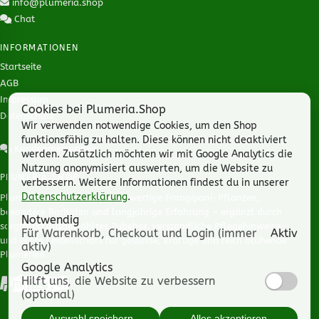
info@plumeria.shop
Chat
INFORMATIONEN
Startseite
AGB
Impressum
Cookies bei Plumeria.Shop
Datenschutz
Wir verwenden notwendige Cookies, um den Shop
funktionsfähig zu halten. Diese können nicht deaktiviert
Kundenmeinungen
werden. Zusätzlich möchten wir mit Google Analytics die
Nutzung anonymisiert auswerten, um die Website zu
PLUMERIA.SHOP
verbessern. Weitere Informationen findest du in unserer
Datenschutzerklärung
.
Plumeria Shop steht für hochwertige Frangipani-Pflanzen,
besondere Raritäten und langjährige Erfahrung – ergänzt durch
Notwendig
sorgfältig ausgewähltes Zubehör, verständliche Pflegehinweise
Für Warenkorb, Checkout und Login (immer
Aktiv
und echte Leidenschaft für gesunde, kräftige und reich blühende
aktiv)
Plumerien.
Google Analytics
Hilft uns, die Website zu verbessern
(optional)
Auswahl speichern
Alles akzeptieren