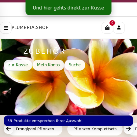
Kontakt
|
Versandarten
Und hier gehts direkt zur Kasse
Impressum
|
Datenschutz
|
AGB
0
PLUMERIA.SHOP
ZUBEHÖR
zur Kasse
Mein Konto
Suche
39 Produkte entsprechen Ihrer Auswahl
Frangipani Pflanzen
Pflanzen Komplettsets
F