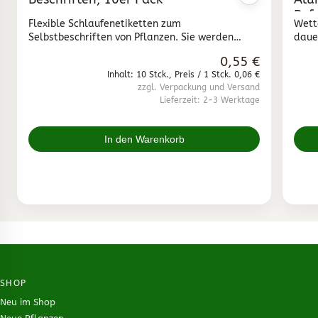
Bef
Flexible Schlaufenetiketten zum
Wett
Selbstbeschriften von Pflanzen. Sie werden
daue
einfach um die Pflanze gelegt, durchgesteckt
wird
0,55 €
und über die Rasterpunkte fixiert. Ideal zur
Gege
Inhalt: 10 Stck., Preis / 1 Stck. 0,06 €
sicheren Sortenkennzeichnung bei Topfpflanzen,
Rege
zzgl. Verpackung und Versand
Stecklingen und Jungpflanzen.
Plum
Lieferzeit: 2-3 Werktage
Anhä
In den Warenkorb
SHOP
Neu im Shop