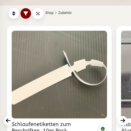
Shop
Zubehör
Schlaufenetiketten zum
Pfl
Beschriften, 10er Pack
Alu