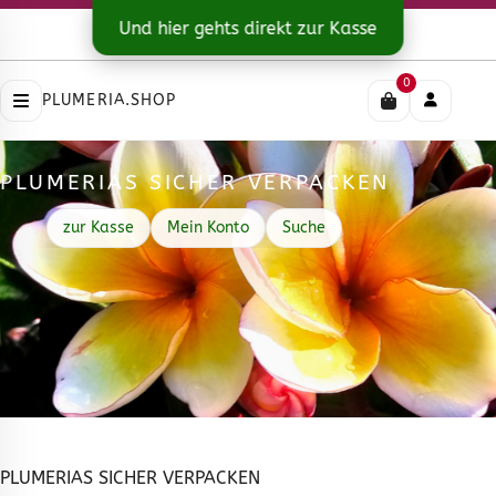
Kontakt
|
Versandarten
Und hier gehts direkt zur Kasse
Impressum
|
Datenschutz
|
AGB
0
PLUMERIA.SHOP
PLUMERIAS SICHER VERPACKEN
zur Kasse
Mein Konto
Suche
PLUMERIAS SICHER VERPACKEN