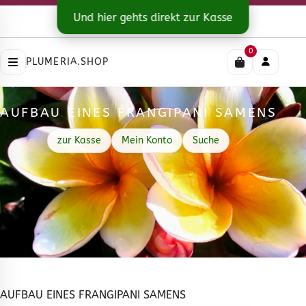
Kontakt
|
Versandarten
Und hier gehts direkt zur Kasse
Impressum
|
Datenschutz
|
AGB
0
PLUMERIA.SHOP
AUFBAU EINES FRANGIPANI SAMENS
zur Kasse
Mein Konto
Suche
AUFBAU EINES FRANGIPANI SAMENS