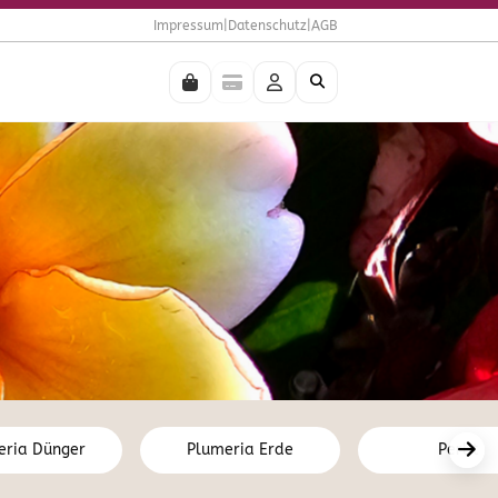
Impressum
|
Datenschutz
|
AGB
I
eria Dünger
Plumeria Erde
Perlit