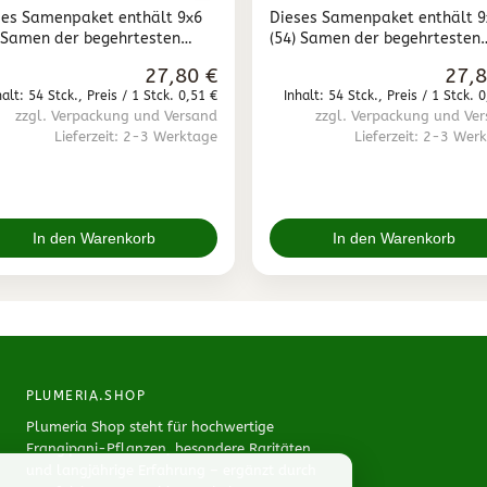
ben"
ses Samenpaket enthält 9x6
Dieses Samenpaket enthält 9
) Samen der begehrtesten
(54) Samen der begehrtesten
en Plumeria / Frangipani
roten Plumeria / Frangipani
27,80 €
27,8
en. Wir verkaufen nur frische
Sorten. Wir verkaufen nur fris
halt: 54 Stck., Preis / 1 Stck. 0,51 €
Inhalt: 54 Stck., Preis / 1 Stck. 
ngipani Samen. Samen die
Frangipani Samen. Samen di
zzgl. Verpackung und Versand
zzgl. Verpackung und Ve
r als 6 Monate sind, werden
älter als 6 Monate sind, wer
Lieferzeit: 2-3 Werktage
Lieferzeit: 2-3 Wer
chließlich von uns selbst zur
ausschließlich von uns selbst 
ht verwendet.
Zucht verwendet.
In den Warenkorb
In den Warenkorb
PLUMERIA.SHOP
Plumeria Shop steht für hochwertige
Frangipani-Pflanzen, besondere Raritäten
und langjährige Erfahrung – ergänzt durch