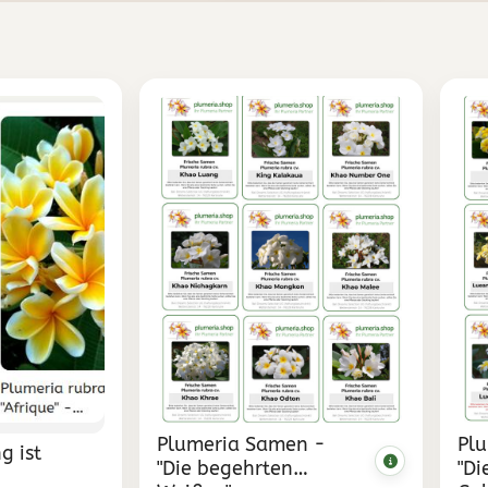
Plumeria Samen -
Pl
g ist
"Die begehrten
"Di