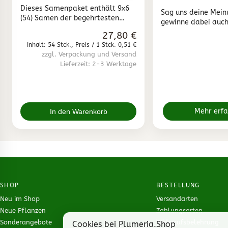
Lilanen"
Dieses Samenpaket enthält 9x6
Sag uns deine Mein
(54) Samen der begehrtesten
gewinne dabei auch
lilanen Plumeria / Frangipani
27,80 €
Sorten. Wir verkaufen nur frische
Inhalt: 54 Stck., Preis / 1 Stck. 0,51 €
Frangipani Samen. Samen die
zzgl. Verpackung und Versand
älter als 6 Monate sind, werden
Lieferzeit: 2-3 Werktage
ausschließlich von uns selbst zur
Zucht verwendet.
Mehr erf
In den Warenkorb
SHOP
BESTELLUNG
Neu im Shop
Versandarten
Neue Pflanzen
Zahlungsarten
Sonderangebote
Widerrufsbelehrung
Cookies bei Plumeria.Shop