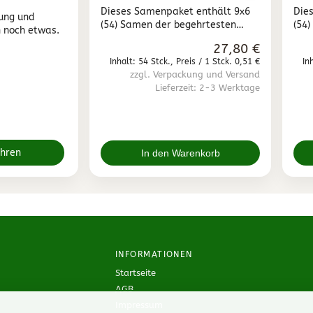
Weißen"
Gel
Dieses Samenpaket enthält 9x6
Die
ung und
(54) Samen der begehrtesten
(54
 noch etwas.
weißen Plumeria / Frangipani
gelb
27,80 €
Sorten. Wir verkaufen nur frische
Sort
Inhalt: 54 Stck., Preis / 1 Stck. 0,51 €
In
Frangipani Samen. Samen die
Fra
zzgl. Verpackung und Versand
älter als 6 Monate sind, werden
älte
Lieferzeit: 2-3 Werktage
ausschließlich von uns selbst zur
auss
Zucht verwendet.
Zuc
ahren
In den Warenkorb
INFORMATIONEN
Startseite
AGB
Impressum