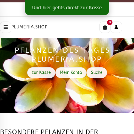
Kontakt
|
Versandarten
Und hier gehts direkt zur Kasse
Impressum
|
Datenschutz
|
AGB
0
PLUMERIA.SHOP
PFLANZEN DES TAGES –
PLUMERIA.SHOP
zur Kasse
Mein Konto
Suche
BESONDERE PFLANZEN IN DER