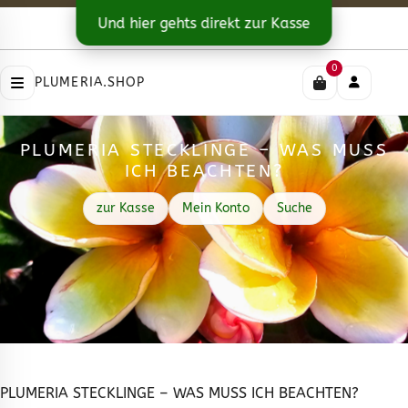
Kontakt
|
Versandarten
Und hier gehts direkt zur Kasse
Impressum
|
Datenschutz
|
AGB
0
PLUMERIA.SHOP
PLUMERIA STECKLINGE – WAS MUSS
ICH BEACHTEN?
zur Kasse
Mein Konto
Suche
PLUMERIA STECKLINGE – WAS MUSS ICH BEACHTEN?